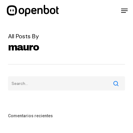
Skip
Menu
Men
to
main
content
All Posts By
mauro
Comentarios recientes